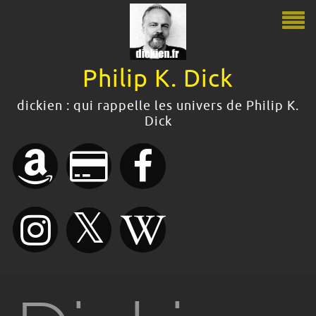
Philip K. Dick
Philip K. Dick
dickien : qui rappelle les univers de Philip K.
Questions fréquentes
Dick
Le guide Philip K. Dick
Citations
Bibliographie
Boutique