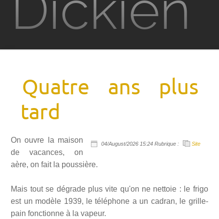
Dickien
Dossiers dickiens
Films
Quatre ans plus
Television
tard
Jeux vidéo
On ouvre la maison
PKD à Metz
04/August/2026 15:24 Rubrique :
Site
de vacances, on
aère, on fait la poussière.
Contact
Mais tout se dégrade plus vite qu'on ne nettoie : le frigo
est un modèle 1939, le téléphone a un cadran, le grille-
Rechercher
pain fonctionne à la vapeur.