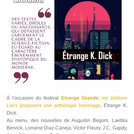
À l'occasion du festival
Etrange Grande
,
les éditions
Livr's proposent une anthologie hommage
,
Étrange K.
Dick
.
Au menu, des nouvelles de Augustin Begom, Laetitia
Bervick, Lorraine Diaz-Caneja, Victor Fleury, J.C. Gapdy,