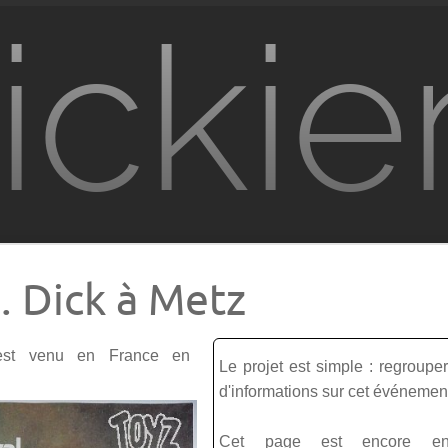
ickie
K. Dick à Metz
est venu en France en
Le projet est simple : regrou
d'informations sur cet événemen
Cet page est encore e