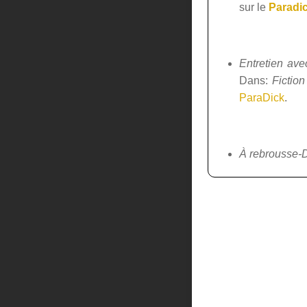
sur le
Paradi
Entretien ave
Dans:
Fiction
ParaDick
.
À rebrousse-