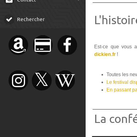
Contact
L'histoi
Rechercher
Est-ce que vous a
dickien.fr
!
Toutes les ne
Le festival di
En passant pa
La conf