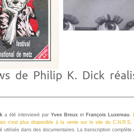
ws de Philip K. Dick réal
ck
a été interviewé par
Yves Breux
et
François Luxereau
.
L
is n'est plus disponible à la vente sur le site du C.N.R.S
.
été utilisés dans des documentaires. La transcription complète 