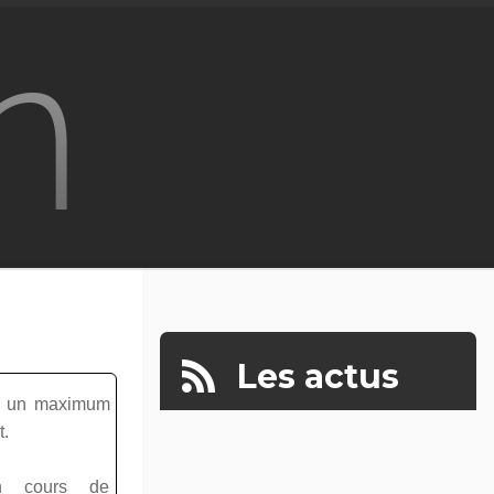
n
Les actus
per un maximum
t.
n cours de