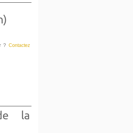
n)
er ?
Contactez
de la