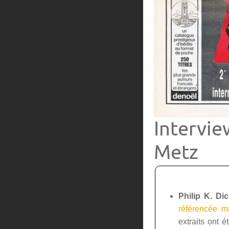
Intervie
Metz
Philip K. Di
référencée ma
extraits ont 