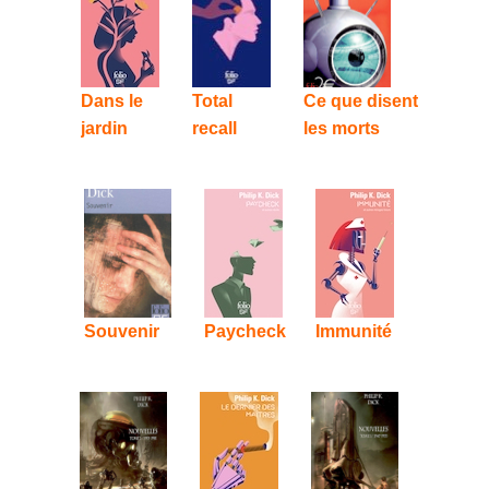
Dans le
Total
Ce que disent
jardin
recall
les morts
Souvenir
Paycheck
Immunité