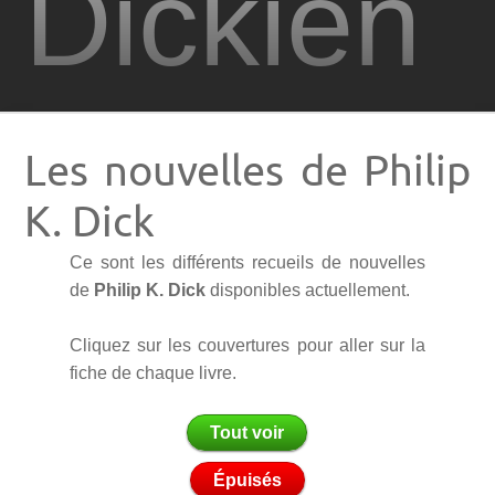
Dickien
Autres textes de Philip K. Dick
ABCDick
Les nouvelles de Philip
Boutique
K. Dick
Dossiers dickiens
Ce sont les différents recueils de nouvelles
de
Philip K. Dick
disponibles actuellement.
Films
Cliquez sur les couvertures pour aller sur la
fiche de chaque livre.
Television
Tout voir
Jeux vidéo
Épuisés