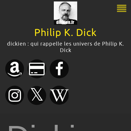
Philip K. Dick
Philip K. Dick
dickien : qui rappelle les univers de Philip K.
Dick
Le guide Philip K. Dick
Citations
Bibliographie
Romans de Philip K. Dick
Nouvelles de Philip K. Dick