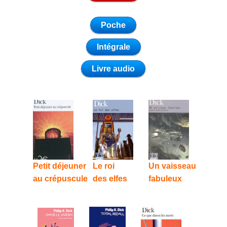
PKD à Metz
Poche
Contact
Intégrale
Livre audio
Rechercher
Petit déjeuner
Le roi
Un vaisseau
au crépuscule
des elfes
fabuleux