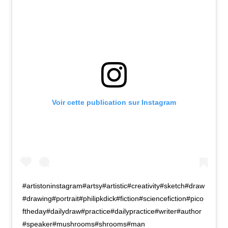
Voir cette publication sur Instagram
#artistoninstagram#artsy#artistic#creativity#sketch#draw
#drawing#portrait#philipkdick#fiction#sciencefiction#pico
ftheday#dailydraw#practice#dailypractice#writer#author
#speaker#mushrooms#shrooms#man