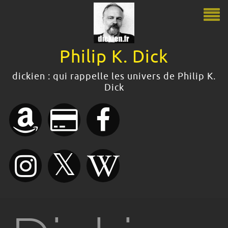
Philip K. Dick
Philip K. Dick
dickien : qui rappelle les univers de Philip K.
Dick
Le guide Philip K. Dick
Citations
Bibliographie
Boutique
Dossiers dickiens