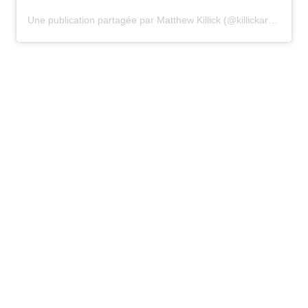
Une publication partagée par
Matthew Killick
(@killickart) le
23 A