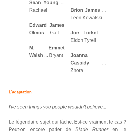
Sean Young
...
Rachael
Brion James
...
Leon Kowalski
Edward James
Olmos
... Gaff
Joe Turkel
...
Eldon Tyrell
M. Emmet
Walsh
... Bryant
Joanna
Cassidy
...
Zhora
L'adaptation
I've seen things you people wouldn't believe...
Le légendaire sujet qui fâche. Est-ce vraiment le cas ?
Peut-on encore parler de
Blade Runner
en le