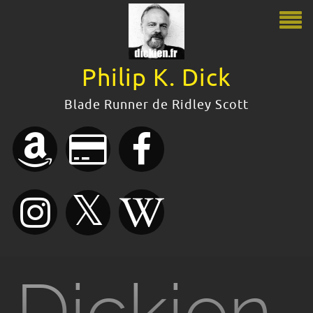
Philip K. Dick
Philip K. Dick
Blade Runner de Ridley Scott
Le guide Philip K. Dick
Citations
Bibliographie
Boutique
Dickien
Dossiers dickiens