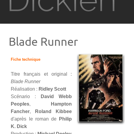
Films
Blade Runner 2049
Blade Runner
Minority Report
Fiche technique
Confessions d'un barjo
Titre français et original :
Blade Runner
Total Recall (remake)
Réalisation :
Ridley Scott
Scénario :
David Webb
Total Recall
Peoples
,
Hampton
Fancher
,
Roland Kibbee
Blade Runner
d'après le roman de
Philip
K. Dick
Production :
Michael Deeley