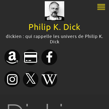
Philip K. Dick
Philip K. Dick
dickien : qui rappelle les univers de Philip K.
Dick
Le guide Philip K. Dick
Citations
Bibliographie
Boutique
Dossiers dickiens