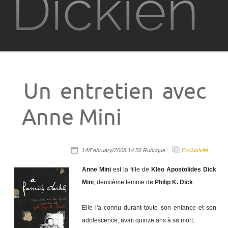
Dickien
Films
Television
Un entretien avec
Jeux vidéo
Anne Mini
PKD à Metz
14/February/2008 14:56 Rubrique :
Exclusivité
Contact
Anne Mini
est la fille de
Kleo Apostolides Dick
Mini
, deuxième femme de
Philip K. Dick
.
Rechercher
Elle l'a connu durant toute son enfance et son
adolescence, avait quinze ans à sa mort.