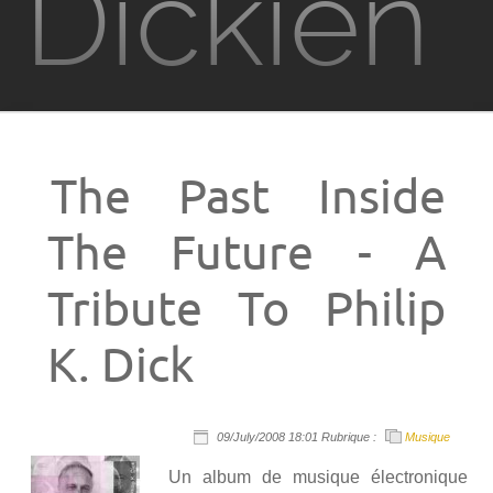
Dickien
Films
Television
The Past Inside
Jeux vidéo
The Future - A
PKD à Metz
Tribute To Philip
Contact
K. Dick
Rechercher
09/July/2008 18:01 Rubrique :
Musique
Un album de musique électronique