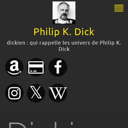
Philip K. Dick
Philip K. Dick
dickien : qui rappelle les univers de Philip K.
Dick
Le guide Philip K. Dick
Citations
Bibliographie
Boutique
Dossiers dickiens