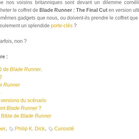
e nos voisins britanniques sont devant un dilemme cornélie
heter le coffret de
Blade Runner : The Final Cut
en version ult
s mêmes gadgets que nous, ou doivent-ils prendre le coffret qu
eulement un splendide
porte-clés
?
parfois, non ?
re :
VD de
Blade Runner
.
2
e Runner
m
s versions du scénario
hirt
Blade Runner
?
a Bible de
Blade Runner
ner
,
Philip K. Dick
,
Curiosité