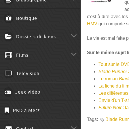
Bibliographie
qu
ac
c'est-à-dire avec le
Boutique
HMV
qui comporte s
Dossiers dickiens
La vie est mal faite 
Sur le même sujet li
Films
Tout sur le D
Blade Runner 
Television
Le roman
Blad
La fiche du fil
Jeux vidéo
Les différente
Envie d'un T-s
Future Noir
: l
PKD à Metz
Tags:
Blade Run