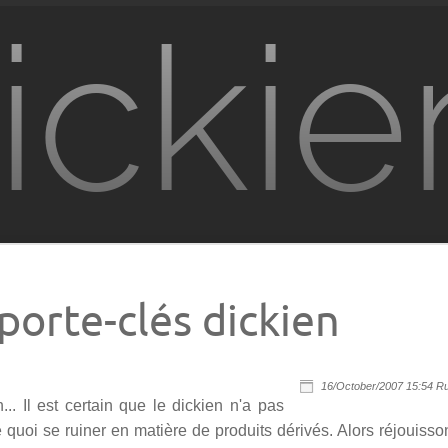
ickie
porte-clés dickien
16/October/2007 15:54 Ru
... Il est certain que le dickien n'a pas
 quoi se ruiner en matière de produits dérivés. Alors réjouisso