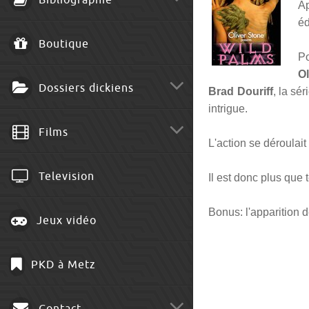
Bibliographie
Ap
éd
Boutique
P
O
Dossiers dickiens
Brad Douriff
, la sé
intrigue.
Films
L'action se déroulait
Television
Il est donc plus que 
Bonus: l'apparition 
Jeux vidéo
PKD à Metz