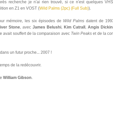
rès recherche je n'ai rien trouvé, si ce n'est quelques VHS
ition en Z1 en VOST (
Wild Palms (2pc) (Full Sub)
).
our mémoire, les six épisodes de
Wild Palms
datent de 1993
liver Stone
, avec
James Belushi
,
Kim Catrall
,
Angis Dicki
rie avait souffert de la comparaison avec
Twin Peaks
et de la co
 dans un futur proche... 2007 !
temps de la redécouvrir.
de
William Gibson
.