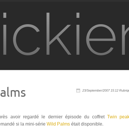
ickie
Palms
23/September/2007 15:12 Rubriq
près avoir regardé le dernier épisode du coffret
Twin pea
mandé si la mini-série
Wild Palms
était disponible.