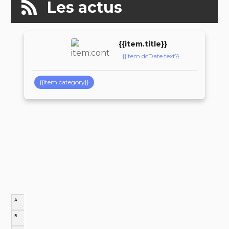
Les actus
{{item.title}}
{{item.dcDate.text}}
{{item.category}}
A
B