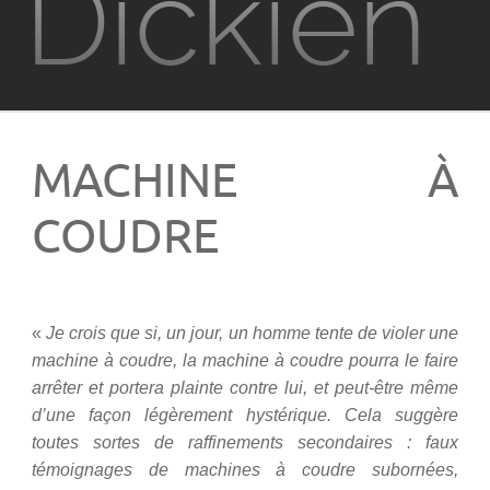
Dickien
Films
Television
MACHINE À
Jeux vidéo
COUDRE
PKD à Metz
Contact
«
Je crois que si, un jour, un homme tente de violer une
machine à coudre, la machine à coudre pourra le faire
arrêter et portera plainte contre lui, et peut-être même
Rechercher
d’une façon légèrement hystérique. Cela suggère
toutes sortes de raffinements secondaires : faux
témoignages de machines à coudre subornées,