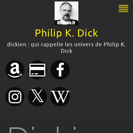
Philip K. Dick
Philip K. Dick
dickien : qui rappelle les univers de Philip K.
Dick
Le guide Philip K. Dick
Citations
Bibliographie
Boutique
Dossiers dickiens